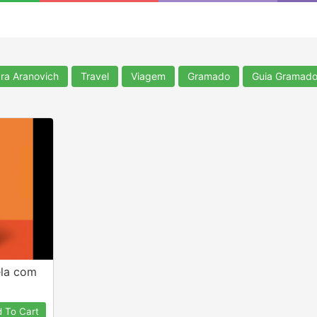
ra Aranovich
Travel
Viagem
Gramado
Guia Gramad
la com
 To Cart