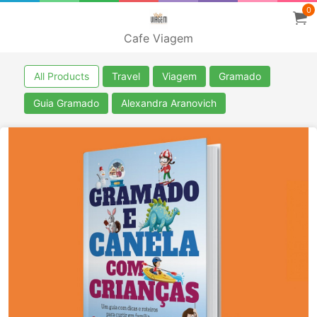
0
Cafe Viagem
All Products
Travel
Viagem
Gramado
Guia Gramado
Alexandra Aranovich